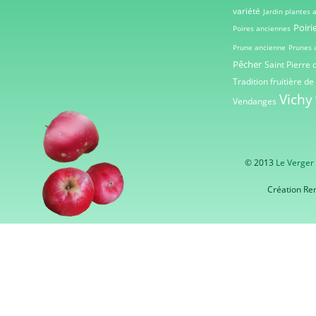
variété
Jardin plantes
Poiri
Poires anciennes
Prune ancienne
Prunes 
Pêcher
Saint Pierre 
Tradition fruitière de
Vichy
Vendanges
© 2013
Le Verger
Création Re