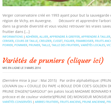
Verger conservatoire créé en 1993 ayant pour but la sauvegarde du
région de Vichy, en Auvergne. Découvrir et apprendre l'arboric
dans sa grande diversité et vous voulez retrouver les vraies sav
fruitier dans [...]
INFORMATIONS
|
ADHÉRER
,
ALLIER
,
APPRENDRE À GREFFER
,
APPRENDRE À TAILLER
CERISIER
,
COURS DE TAILLE
,
CREUZIER
,
CUSSET
,
FIGUIER
,
FRAMBOISIER
,
FRUITS ANC
POIRIER
,
POMMIER
,
PRUNIER
,
TAILLE
,
TAILLE DES FRUITIERS
,
VARIÉTÉS LOCALES
,
VI
Variétés de pruniers (cliquer ici)
MIS EN LIGNE LE 3 MARS 2014
(Dernière mise à jour : Mai 2015) Par ordre alphabétique: (PR
LOUVAIN (ou « COUILLE DU PAPE ») BOULE D’OR COE'S GOLDEN D
PRUNE D’AGEN)"GARGOUI" (en patois local) MADAME BONNARD MI
précoce et de couleur violette!)(PRUNE DE) MONSIEUR MONSIEUR 
VARIÉTÉS CONSERVÉES
|
ARBRES FRUITIERS
,
FRUITS ANCIENS
,
PRUNE ANCIENNE
,
PR