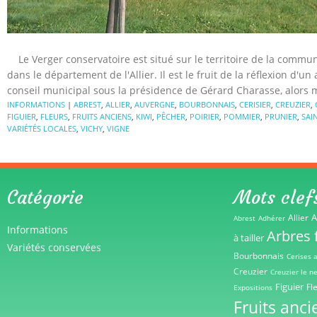
Le Verger conservatoire est situé sur le territoire de la commu
dans le département de l'Allier. Il est le fruit de la réflexion d'un
conseil municipal sous la présidence de Gérard Charasse, alors ma
INFORMATIONS
|
ABREST
,
ALLIER
,
AUVERGNE
,
BOURBONNAIS
,
CERISIER
,
CREUZIER
,
FIGUIER
,
FLEURS
,
FRUITS ANCIENS
,
KIWI
,
PÊCHER
,
POIRIER
,
POMMIER
,
PRUNIER
,
SAI
VARIÉTÉS LOCALES
,
VICHY
,
VIGNE
Catégorie
Mots clef
A
Allier
Abrest
Adhérer
Informations
Arbres f
à tailler
Variétés conservées
Bourbonnais
Cerises 
Creuzier
Creuzier le n
Figuier
Fl
Expositions
Fruits anci