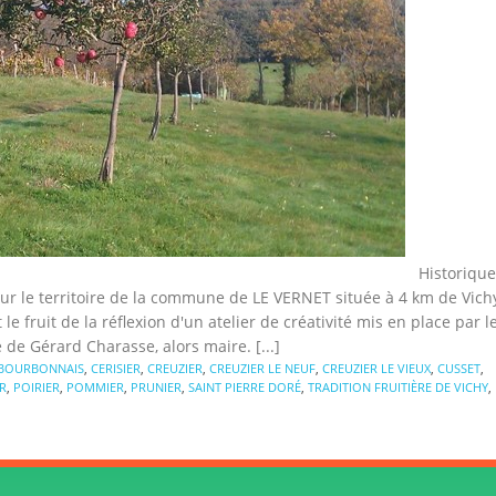
Historique
ur le territoire de la commune de LE VERNET située à 4 km de Vich
 le fruit de la réflexion d'un atelier de créativité mis en place par l
 de Gérard Charasse, alors maire. [...]
BOURBONNAIS
,
CERISIER
,
CREUZIER
,
CREUZIER LE NEUF
,
CREUZIER LE VIEUX
,
CUSSET
,
R
,
POIRIER
,
POMMIER
,
PRUNIER
,
SAINT PIERRE DORÉ
,
TRADITION FRUITIÈRE DE VICHY
,