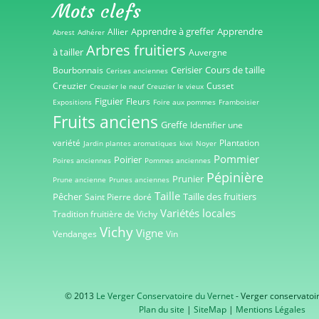
Mots clefs
Apprendre à greffer
Apprendre
Allier
Abrest
Adhérer
Arbres fruitiers
à tailler
Auvergne
Cerisier
Cours de taille
Bourbonnais
Cerises anciennes
Creuzier
Cusset
Creuzier le neuf
Creuzier le vieux
Figuier
Fleurs
Expositions
Foire aux pommes
Framboisier
Fruits anciens
Greffe
Identifier une
variété
Plantation
Jardin plantes aromatiques
kiwi
Noyer
Pommier
Poirier
Poires anciennes
Pommes anciennes
Pépinière
Prunier
Prune ancienne
Prunes anciennes
Taille
Pêcher
Taille des fruitiers
Saint Pierre doré
Variétés locales
Tradition fruitière de Vichy
Vichy
Vigne
Vendanges
Vin
© 2013
Le Verger Conservatoire du Vernet
- Verger conservatoi
Plan du site
|
SiteMap
|
Mentions Légales