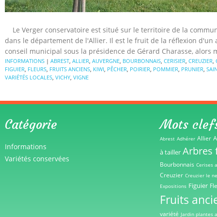
Le Verger conservatoire est situé sur le territoire de la commu
dans le département de l'Allier. Il est le fruit de la réflexion d'un
conseil municipal sous la présidence de Gérard Charasse, alors ma
INFORMATIONS
|
ABREST
,
ALLIER
,
AUVERGNE
,
BOURBONNAIS
,
CERISIER
,
CREUZIER
,
FIGUIER
,
FLEURS
,
FRUITS ANCIENS
,
KIWI
,
PÊCHER
,
POIRIER
,
POMMIER
,
PRUNIER
,
SAI
VARIÉTÉS LOCALES
,
VICHY
,
VIGNE
Catégorie
Mots clef
A
Allier
Abrest
Adhérer
Informations
Arbres f
à tailler
Variétés conservées
Bourbonnais
Cerises 
Creuzier
Creuzier le n
Figuier
Fl
Expositions
Fruits anci
variété
Jardin plantes