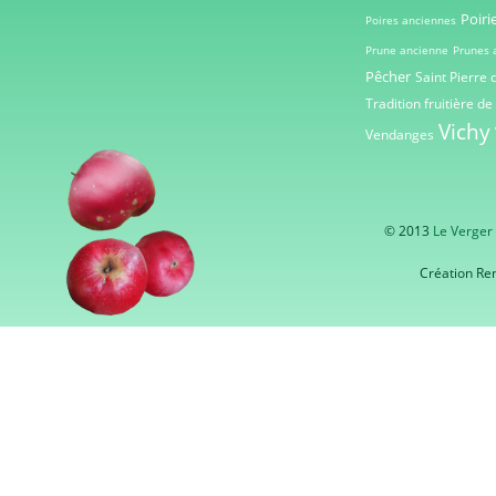
Poiri
Poires anciennes
Prune ancienne
Prunes 
Pêcher
Saint Pierre 
Tradition fruitière de
Vichy
Vendanges
© 2013
Le Verger
Création Re