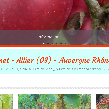
Informations
net - Allier (03) - Auvergne Rhôn
LE VERNET, situé à 4 km de Vichy, 59 km de Clermont-Ferrand, 69 