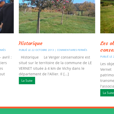
Historique
Les o
conse
RMÉS
PUBLIÉ LE 22 OCTOBRE 2013 |
COMMENTAIRES FERMÉS
 avril :
Historique Le Verger conservatoire est
PUBLIÉ LE
tiers
situé sur le territoire de la commune de LE
Les obje
es
VERNET située à 4 km de Vichy dans le
Vernet 
but
département de l'Allier. Il [...]
patrimoi
transme
La Suite
l'associ
La Suite