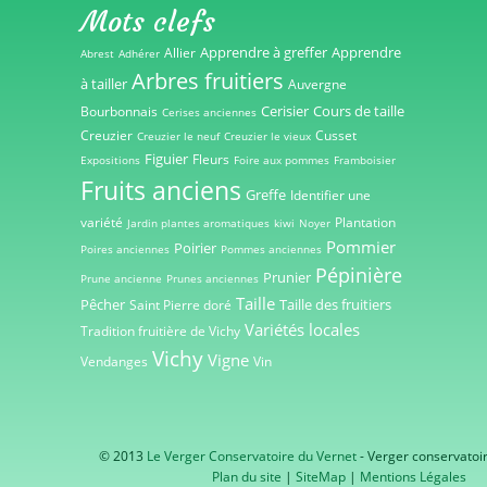
Mots clefs
Apprendre à greffer
Apprendre
Allier
Abrest
Adhérer
Arbres fruitiers
à tailler
Auvergne
Cerisier
Cours de taille
Bourbonnais
Cerises anciennes
Creuzier
Cusset
Creuzier le neuf
Creuzier le vieux
Figuier
Fleurs
Expositions
Foire aux pommes
Framboisier
Fruits anciens
Greffe
Identifier une
variété
Plantation
Jardin plantes aromatiques
kiwi
Noyer
Pommier
Poirier
Poires anciennes
Pommes anciennes
Pépinière
Prunier
Prune ancienne
Prunes anciennes
Taille
Pêcher
Taille des fruitiers
Saint Pierre doré
Variétés locales
Tradition fruitière de Vichy
Vichy
Vigne
Vendanges
Vin
© 2013
Le Verger Conservatoire du Vernet
- Verger conservatoi
Plan du site
|
SiteMap
|
Mentions Légales