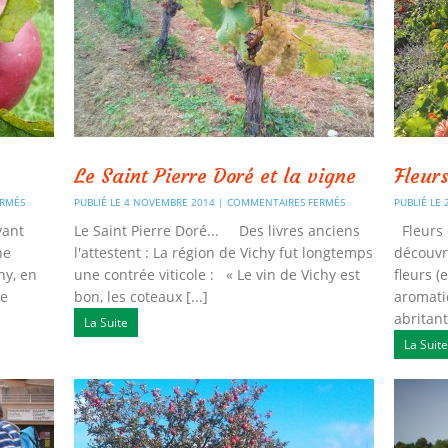
Le Saint Pierre Doré et la vigne
Fleur
ERMÉS
PUBLIÉ LE 4 NOVEMBRE 2014 |
COMMENTAIRES FERMÉS
PUBLIÉ LE
yant
Le Saint Pierre Doré... Des livres anciens
Fleurs 
ne
l'attestent : La région de Vichy fut longtemps
découvr
chy, en
une contrée viticole : « Le vin de Vichy est
fleurs (
re
bon, les coteaux [...]
aromati
abritant 
La Suite
La Suite